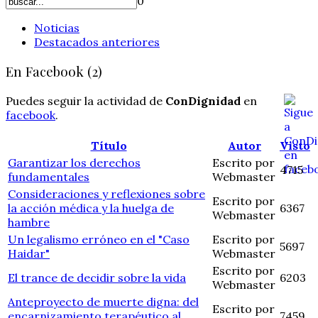
0
Noticias
Destacados anteriores
En Facebook (2)
Puedes seguir la actividad de
ConDignidad
en
facebook
.
Título
Autor
Visto
Garantizar los derechos
Escrito por
4715
fundamentales
Webmaster
Consideraciones y reflexiones sobre
Escrito por
la acción médica y la huelga de
6367
Webmaster
hambre
Un legalismo erróneo en el "Caso
Escrito por
5697
Haidar"
Webmaster
Escrito por
El trance de decidir sobre la vida
6203
Webmaster
Anteproyecto de muerte digna: del
Escrito por
encarnizamiento terapéutico al
7459