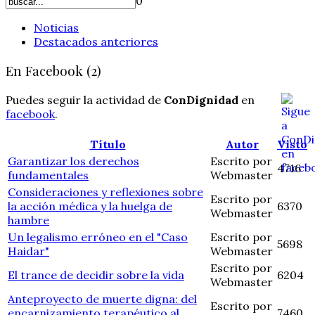
0
Noticias
Destacados anteriores
En Facebook (2)
Puedes seguir la actividad de
ConDignidad
en
facebook
.
Título
Autor
Visto
Garantizar los derechos
Escrito por
4716
fundamentales
Webmaster
Consideraciones y reflexiones sobre
Escrito por
la acción médica y la huelga de
6370
Webmaster
hambre
Un legalismo erróneo en el "Caso
Escrito por
5698
Haidar"
Webmaster
Escrito por
El trance de decidir sobre la vida
6204
Webmaster
Anteproyecto de muerte digna: del
Escrito por
encarnizamiento terapéutico al
7460