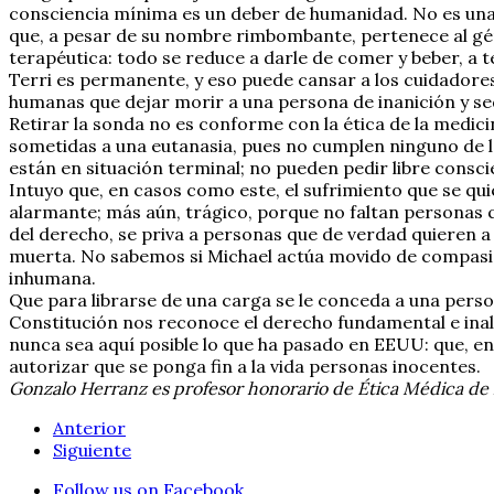
consciencia mínima es un deber de humanidad. No es una 
que, a pesar de su nombre rimbombante, pertenece al géne
terapéutica: todo se reduce a darle de comer y beber, a t
Terri es permanente, y eso puede cansar a los cuidadores
humanas que dejar morir a una persona de inanición y se
Retirar la sonda no es conforme con la ética de la medici
sometidas a una eutanasia, pues no cumplen ninguno de los
están en situación terminal; no pueden pedir libre conscie
Intuyo que, en casos como este, el sufrimiento que se quie
alarmante; más aún, trágico, porque no faltan personas 
del derecho, se priva a personas que de verdad quieren a T
muerta. No sabemos si Michael actúa movido de compasión 
inhumana.
Que para librarse de una carga se le conceda a una person
Constitución nos reconoce el derecho fundamental e inali
nunca sea aquí posible lo que ha pasado en EEUU: que, en
autorizar que se ponga fin a la vida personas inocentes.
Gonzalo Herranz es profesor honorario de Ética Médica de 
Anterior
Siguiente
Follow us on Facebook