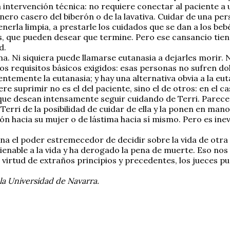
intervención técnica: no requiere conectar al paciente a 
ro casero del biberón o de la lavativa. Cuidar de una per
enerla limpia, a prestarle los cuidados que se dan a los b
, que pueden desear que termine. Pero ese cansancio tiene
d.
na. Ni siquiera puede llamarse eutanasia a dejarles morir.
 requisitos básicos exigidos: esas personas no sufren dolor
ntemente la eutanasia; y hay una alternativa obvia a la euta
re suprimir no es el del paciente, sino el de otros: en el c
que desean intensamente seguir cuidando de Terri. Parece 
erri de la posibilidad de cuidar de ella y la ponen en manos
hacia su mujer o de lástima hacia sí mismo. Pero es inevi
a el poder estremecedor de decidir sobre la vida de otra e
enable a la vida y ha derogado la pena de muerte. Eso nos
 virtud de extraños principios y precedentes, los jueces 
la Universidad de Navarra.