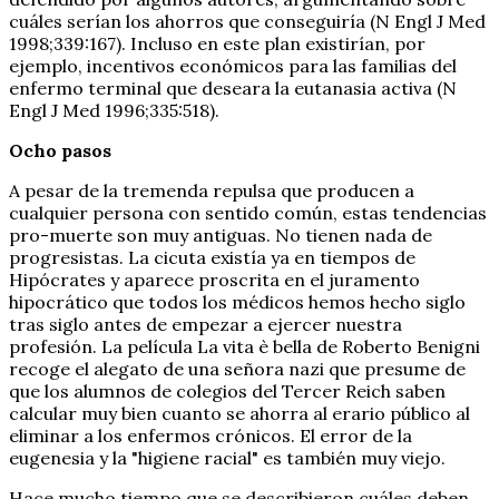
cuáles serían los ahorros que conseguiría (N Engl J Med
1998;339:167). Incluso en este plan existirían, por
ejemplo, incentivos económicos para las familias del
enfermo terminal que deseara la eutanasia activa (N
Engl J Med 1996;335:518).
Ocho pasos
A pesar de la tremenda repulsa que producen a
cualquier persona con sentido común, estas tendencias
pro-muerte son muy antiguas. No tienen nada de
progresistas. La cicuta existía ya en tiempos de
Hipócrates y aparece proscrita en el juramento
hipocrático que todos los médicos hemos hecho siglo
tras siglo antes de empezar a ejercer nuestra
profesión. La película La vita è bella de Roberto Benigni
recoge el alegato de una señora nazi que presume de
que los alumnos de colegios del Tercer Reich saben
calcular muy bien cuanto se ahorra al erario público al
eliminar a los enfermos crónicos. El error de la
eugenesia y la "higiene racial" es también muy viejo.
Hace mucho tiempo que se describieron cuáles deben